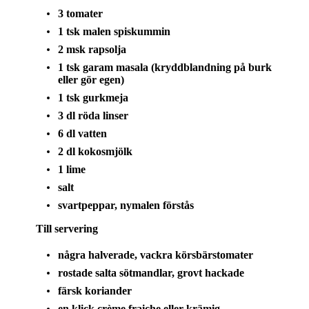
3 tomater
1 tsk malen spiskummin
2 msk rapsolja
1 tsk garam masala (kryddblandning på burk
eller gör egen)
1 tsk gurkmeja
3 dl röda linser
6 dl vatten
2 dl kokosmjölk
1 lime
salt
svartpeppar, nymalen förstås
Till servering
några halverade, vackra körsbärstomater
rostade salta sötmandlar, grovt hackade
färsk koriander
en klick crème fraiche eller krämig