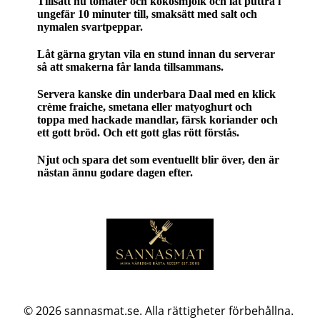
Tillsätt nu tomater och kokosmjölk och låt puttra i
ungefär 10 minuter till, smaksätt med salt och
nymalen svartpeppar.
Låt gärna grytan vila en stund innan du serverar
så att smakerna får landa tillsammans.
Servera kanske din underbara Daal med en klick
crème fraiche, smetana eller matyoghurt och
toppa med hackade mandlar, färsk koriander och
ett gott bröd. Och ett gott glas rött förstås.
Njut och spara det som eventuellt blir över, den är
nästan ännu godare dagen efter.
© 2026
sannasmat.se. Alla rättigheter förbehållna.