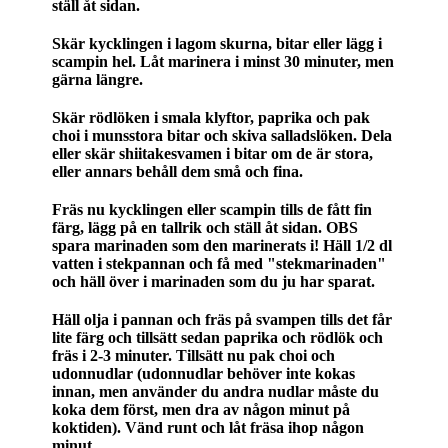
ställ åt sidan.
Skär kycklingen i lagom skurna, bitar eller lägg i
scampin hel. Låt marinera i minst 30 minuter, men
gärna längre.
Skär rödlöken i smala klyftor, paprika och pak
choi i munsstora bitar och skiva salladslöken. Dela
eller skär shiitakesvamen i bitar om de är stora,
eller annars behåll dem små och fina.
Fräs nu kycklingen eller scampin tills de fått fin
färg, lägg på en tallrik och ställ åt sidan. OBS
spara marinaden som den marinerats i! Häll 1/2 dl
vatten i stekpannan och få med "stekmarinaden"
och häll över i marinaden som du ju har sparat.
Häll olja i pannan och fräs på svampen tills det får
lite färg och tillsätt sedan paprika och rödlök och
fräs i 2-3 minuter. Tillsätt nu pak choi och
udonnudlar (udonnudlar behöver inte kokas
innan, men använder du andra nudlar måste du
koka dem först, men dra av någon minut på
koktiden). Vänd runt och låt fräsa ihop någon
minut.