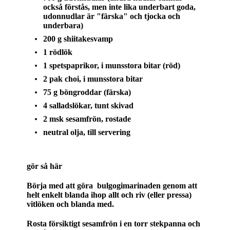
också förstås, men inte lika underbart goda,
udonnudlar är "färska" och tjocka och
underbara)
200 g shiitakesvamp
1 rödlök
1 spetspaprikor, i munsstora bitar (röd)
2 pak choi, i munsstora bitar
75 g böngroddar (färska)
4 salladslökar, tunt skivad
2 msk sesamfrön, rostade
neutral olja, till servering
gör så här
Börja med att göra bulgogimarinaden genom att
helt enkelt blanda ihop allt och riv (eller pressa)
vitlöken och blanda med.
Rosta försiktigt sesamfrön i en torr stekpanna och