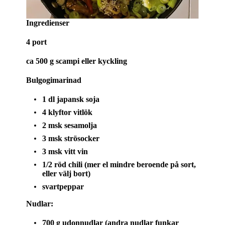
Ingredienser
4 port
ca 500 g scampi eller kyckling
Bulgogimarinad
1 dl japansk soja
4 klyftor vitlök
2 msk sesamolja
3 msk strösocker
3 msk vitt vin
1/2 röd chili (mer el mindre beroende på sort,
eller välj bort)
svartpeppar
Nudlar:
700 g udonnudlar (andra nudlar funkar