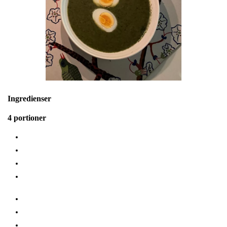
Ingredienser
4 portioner
500 g djupfryst hel bladspenat
1 gul lök
1 klyfta vitlök
4 duttar sambal oelek (mer eller mindre beroende på vad
du tycker om)
1 klick smör
12 dl vatten
2 st grönsaksbuljongtärningar