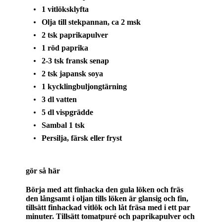
1 vitlöksklyfta
Olja till stekpannan, ca 2 msk
2 tsk paprikapulver
1 röd paprika
2-3 tsk fransk senap
2 tsk japansk soya
1 kycklingbuljongtärning
3 dl vatten
5 dl vispgrädde
Sambal 1 tsk
Persilja, färsk eller fryst
gör så här
Börja med att finhacka den gula löken och fräs
den långsamt i oljan tills löken är glansig och fin,
tillsätt finhackad vitlök och låt fräsa med i ett par
minuter. Tillsätt tomatpuré och paprikapulver och